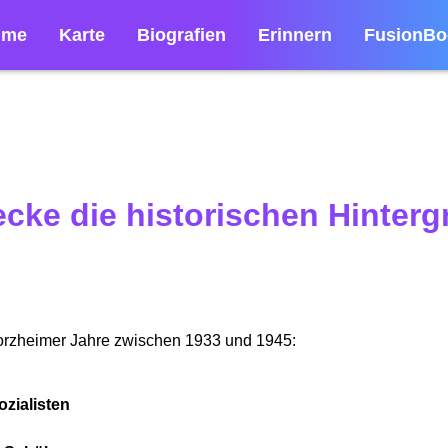
lme
Karte
Biografien
Erinnern
FusionBo
cke die historischen Hinter
forzheimer Jahre zwischen 1933 und 1945:
zialisten
n