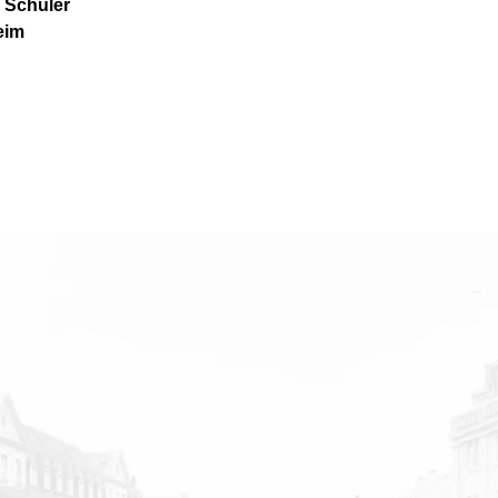
 Schüler
eim