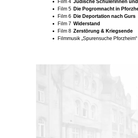
Film 4
Jüdische Schülerinnen und
Film 5
Die Pogromnacht in Pforzh
Film 6
Die Deportation nach Gurs
Film 7
Widerstand
Film 8
Zerstörung & Kriegsende
Filmmusik „Spurensuche Pforzheim“
Film 1 – Jüdisches Leben vor 1933