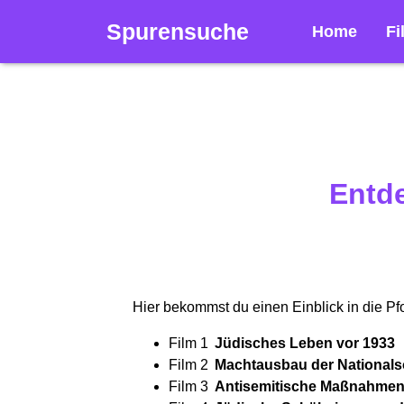
Spurensuche
Home
Fi
Entde
Hier bekommst du einen Einblick in die P
Film 1
Jüdisches Leben vor 1933
Film 2
Machtausbau der Nationalso
Film 3
Antisemitische Maßnahme