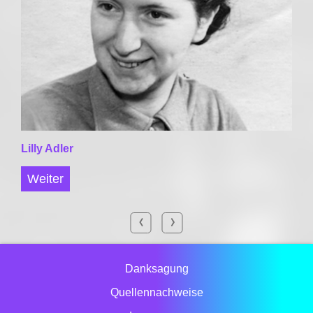
Lilly Adler
Weiter
Danksagung
Quellennachweise